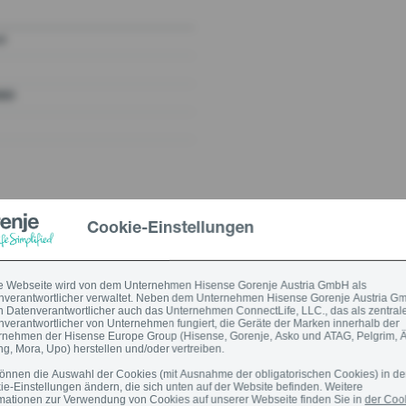
t
860
Cookie-Einstellungen
e Webseite wird von dem Unternehmen Hisense Gorenje Austria GmbH als
nverantwortlicher verwaltet. Neben dem Unternehmen Hisense Gorenje Austria G
Bewertungen
in Datenverantwortlicher auch das Unternehmen ConnectLife, LLC., das als zentral
verantwortlicher von Unternehmen fungiert, die Geräte der Marken innerhalb der
rnehmen der Hisense Europe Group (Hisense, Gorenje, Asko und ATAG, Pelgrim, Ä
ng, Mora, Upo) herstellen und/oder vertreiben.
können die Auswahl der Cookies (mit Ausnahme der obligatorischen Cookies) in d
e-Einstellungen ändern, die sich unten auf der Website befinden. Weitere
rmationen zur Verwendung von Cookies auf unserer Webseite finden Sie in
der Coo