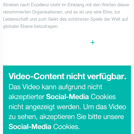
Streben nach Exzellenz steht im Einklang mit den Werten dieser
renommierten Organisationen, und es ist uns eine Ehre, zur
Leidenschaft und zum Geist des schönsten Spiels der Welt auf
globaler Ebene beizutragen.