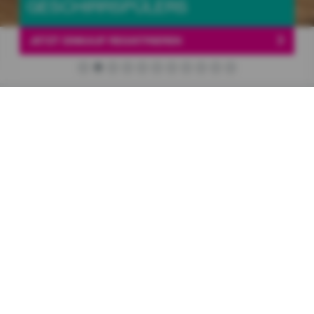
GESCHIRRSPÜLERS
JETZT EINKAUF REGISTRIEREN
Gorenje Produkte