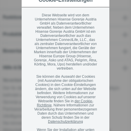
Cookie-Einstellungen
Link
auf
derselben
Diese Webseite wird von dem
Seite.
Funktionen
Unternehmen Hisense Gorenje Austria
GmbH als Datenverantwortlicher
verwaltet. Neben dem Unternehmen
Hisense Gorenje Austria GmbH ist ein
Produktinformationen
Datenverantwortlicher auch das
Unternehmen ConnectLife, LLC., das
als zentraler Datenverantwortlicher von
Unternehmen fungiert, die Geräte der
Bewertungen
Marken innerhalb der Unternehmen der
Hisense Europe Group (Hisense,
Gorenje, Asko und ATAG, Pelgrim, Ätna,
Körting, Mora, Upo) herstellen und/oder
Hilfe & Downloads
vertreiben.
Sie können die Auswahl der Cookies
Verantwortliche Person für die EU
(mit Ausnahme der obligatorischen
Cookies) in den Cookie-Einstellungen
Der für dieses Produkt verantwortliche Wirtschaftsbeteiligte
ändern, die sich unten auf der Website
befinden. Weitere Informationen zur
befindet sich in der EU:
Verwendung von Cookies auf unserer
Gorenje gospodinjski aparati, d.o.o
Webseite finden Sie in
der Cookie-
Richtlinie
. Nähere Informationen zur
Partizanska cesta 12, 3320 Velenje, Slowenien
Verarbeitung Ihrer personenbezogenen
Daten durch das Unternehmen und
info@gorenje.com
deren Schutz finden Sie in der
Datenschutzerklärung
Sie können den für das Produkt verantwortlichen
Wirtschaftsakteur auch auf dem Produkt selbst, auf der
Wenn Sie der Installation aller unten