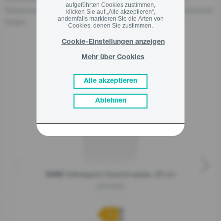
aufgeführten Cookies zustimmen,
Verpackung oder in einem dem Produkt beigefügten Dokument
klicken Sie auf „Alle akzeptieren“,
andernfalls markieren Sie die Arten von
finden.
Cookies, denen Sie zustimmen.
Cookie-Einstellungen anzeigen
Mehr über Cookies
Verwandte Produkte
Alle akzeptieren
Ablehnen
Vollintegriert Geschirrspüler, 60 cm
G400
GV642E90