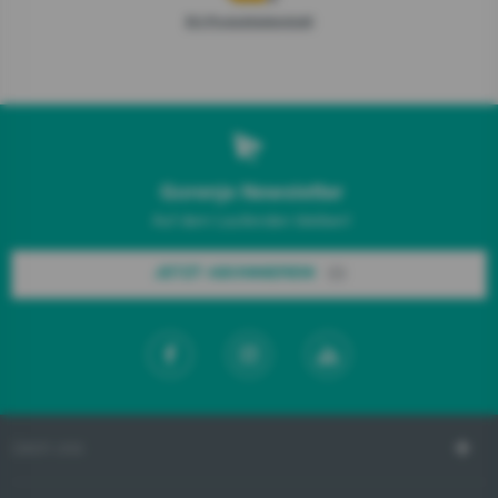
EU-Produktdatenblatt
Gorenje Newsletter
Auf dem Laufenden bleiben!
JETZT ABONNIEREN!
ÜBER UNS