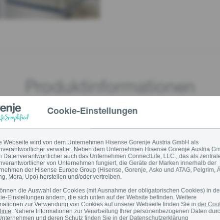
Produktinformationen
Cookie-Einstellungen
Kühlteil
Flaschenablage in der Innentür
t
e Webseite wird von dem Unternehmen Hisense Gorenje Austria GmbH als
nverantwortlicher verwaltet. Neben dem Unternehmen Hisense Gorenje Austria G
Ablagen in der Innentür
in Datenverantwortlicher auch das Unternehmen ConnectLife, LLC., das als zentral
verantwortlicher von Unternehmen fungiert, die Geräte der Marken innerhalb der
rnehmen der Hisense Europe Group (Hisense, Gorenje, Asko und ATAG, Pelgrim, Ä
Kühlteil beleuchtet
ng, Mora, Upo) herstellen und/oder vertreiben.
Flaschenabstellgitter/-rost
können die Auswahl der Cookies (mit Ausnahme der obligatorischen Cookies) in d
e-Einstellungen ändern, die sich unten auf der Website befinden. Weitere
Kühllüfter
rmationen zur Verwendung von Cookies auf unserer Webseite finden Sie in
der Coo
linie
. Nähere Informationen zur Verarbeitung Ihrer personenbezogenen Daten dur
Glasabstellflächen
Unternehmen und deren Schutz finden Sie in der
Datenschutzerklärung