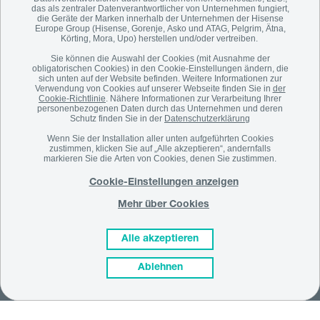
das als zentraler Datenverantwortlicher von Unternehmen fungiert,
JETZT ABONNIEREN!
die Geräte der Marken innerhalb der Unternehmen der Hisense
Europe Group (Hisense, Gorenje, Asko und ATAG, Pelgrim, Ätna,
Körting, Mora, Upo) herstellen und/oder vertreiben.
Sie können die Auswahl der Cookies (mit Ausnahme der
obligatorischen Cookies) in den Cookie-Einstellungen ändern, die
sich unten auf der Website befinden. Weitere Informationen zur
Verwendung von Cookies auf unserer Webseite finden Sie in
der
Cookie-Richtlinie
. Nähere Informationen zur Verarbeitung Ihrer
personenbezogenen Daten durch das Unternehmen und deren
Schutz finden Sie in der
Datenschutzerklärung
ÜBER UNS
Wenn Sie der Installation aller unten aufgeführten Cookies
zustimmen, klicken Sie auf „Alle akzeptieren“, andernfalls
markieren Sie die Arten von Cookies, denen Sie zustimmen.
SUPPORT
Cookie-Einstellungen anzeigen
Mehr über Cookies
ONLINE SHOP
Alle akzeptieren
© Gorenje 2023 -
Cookies
-
Datenschutz
-
AGB
-
Widerrufsbelehrung
-
Pan EU
Ablehnen
Garantie
-
Erklärung zur Barrierefreiheit
-
EU-Datenschutzgesetz
- Cookie-Einstellungen